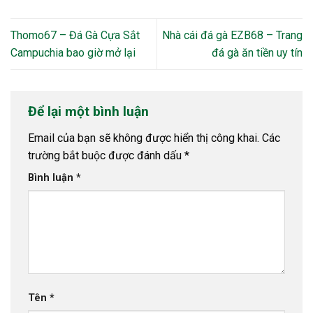
Thomo67 – Đá Gà Cựa Sắt
Nhà cái đá gà EZB68 – Trang
Campuchia bao giờ mở lại
đá gà ăn tiền uy tín
Để lại một bình luận
Email của bạn sẽ không được hiển thị công khai.
Các
trường bắt buộc được đánh dấu
*
Bình luận
*
Tên
*