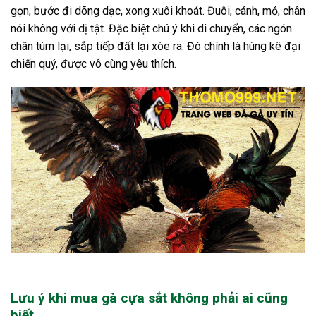
gọn, bước đi dõng dạc, xong xuôi khoát. Đuôi, cánh, mỏ, chân
nói không với dị tật. Đặc biệt chú ý khi di chuyển, các ngón
chân túm lại, sắp tiếp đất lại xòe ra. Đó chính là hùng kê đại
chiến quý, được vô cùng yêu thích.
Lưu ý khi mua gà cựa sắt không phải ai cũng
biết