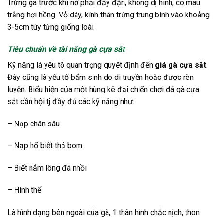
Trứng gà trước khi nở phải đầy đặn, không dị hình, có màu
trắng hơi hồng. Vỏ dày, kính thân trứng trung bình vào khoảng
3-5cm tùy từng giống loài.
Tiêu chuẩn về tài năng
gà cựa sắt
Kỹ năng là yếu tố quan trọng quyết định đến
giá gà cựa sắt
.
Đây cũng là yếu tố bẩm sinh do di truyền hoặc được rèn
luyện. Biểu hiện của một hùng kê đại chiến chơi đá gà cựa
sắt cần hội tj đầy đủ các kỹ năng như:
– Nạp chân sâu
– Nạp hố biết thả bom
– Biết nắm lông đá nhồi
– Hình thể
Là hình dạng bên ngoài của gà, 1 thân hình chắc nịch, thon