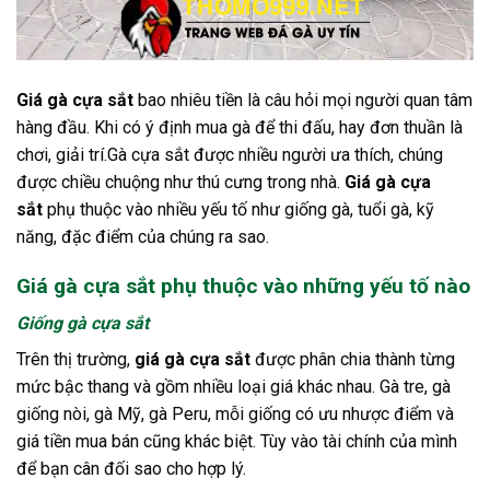
Giá gà cựa sắt
bao nhiêu tiền là câu hỏi mọi người quan tâm
hàng đầu. Khi có ý định mua gà để thi đấu, hay đơn thuần là
chơi, giải trí.Gà cựa sắt được nhiều người ưa thích, chúng
được chiều chuộng như thú cưng trong nhà.
Giá gà cựa
sắt
phụ thuộc vào nhiều yếu tố như giống gà, tuổi gà, kỹ
năng, đặc điểm của chúng ra sao.
Giá gà cựa sắt
phụ thuộc vào những yếu tố nào
Giống gà cựa sắt
Trên thị trường,
giá gà cựa sắt
được phân chia thành từng
mức bậc thang và gồm nhiều loại giá khác nhau. Gà tre, gà
giống nòi, gà Mỹ, gà Peru, mỗi giống có ưu nhược điểm và
giá tiền mua bán cũng khác biệt. Tùy vào tài chính của mình
để bạn cân đối sao cho hợp lý.