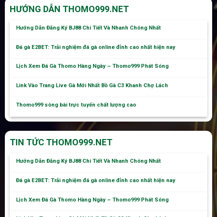
HƯỚNG DẪN THOMO999.NET
Hướng Dẫn Đăng Ký BJ88 Chi Tiết Và Nhanh Chóng Nhất
Đá gà E2BET: Trải nghiệm đá gà online đỉnh cao nhất hiện nay
Lịch Xem Đá Gà Thomo Hàng Ngày – Thomo999 Phát Sóng
Link Vào Trang Live Gà Mới Nhất Bồ Gà C3 Khanh Chợ Lách
Thomo999 sòng bài trực tuyến chất lượng cao
TIN TỨC THOMO999.NET
Hướng Dẫn Đăng Ký BJ88 Chi Tiết Và Nhanh Chóng Nhất
Đá gà E2BET: Trải nghiệm đá gà online đỉnh cao nhất hiện nay
Lịch Xem Đá Gà Thomo Hàng Ngày – Thomo999 Phát Sóng