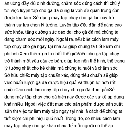
ăn uống đầy đủ dinh dưỡng, chăm sóc đúng cách thì chú ý
tới việc luyện tập cho gà đá cũng là vấn đề quan trọng cần
được lưu tâm. Sử dụng máy tập chạy cho gà lúc này trở
thành sự lựa chọn lý tưởng. Luyện tập đều đặn để nâng cao
sức khỏe, tăng cường sức dẻo dai cho gà đá mà chúng ta
đang chăm sóc mỗi ngày. Ngoài ra, nếu biết cách làm máy
tập chạy cho gà ngay tại nhà sẽ giúp chúng ta tiết kiệm chi
phí hơn.Xem thêm: gà to nhất thế giớiViệc cho gà tập chạy
trở thành một yêu cầu cơ bản, giúp tạo nên thể hình, thể trạng
lý tưởng nhất cho kê chiến mà chúng ta nuôi và chăm sóc.
Sở hữu chiếc máy tập chuẩn xác, đúng tiêu chuẩn sẽ giúp
việc huấn luyện gà đá được hiệu quả và thuận lợi hơn rất
nhiều.Các cách làm máy tập chạy cho gà đá đơn giảnSử
dụng máy tập chạy cho gà hiện nay được các sư kê áp dụng
khá nhiều. Ngoài việc đặt mua các sản phẩm được sản xuất
sẵn thì việc tự làm máy tập ngay tại nhà là cách để chúng ta
tiết kiệm chi phí hiệu quả nhất. Trong đó, có nhiều cách làm
máy tập chạy cho gà khác nhau để mỗi người có thể áp