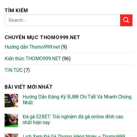
TÌM KIẾM
CHUYÊN MỤC THOMO999.NET
Hướng dẫn Thomo999.net
(9)
Kiến thức THOMO999.NET
(96)
TIN TỨC
(7)
BÀI VIẾT MỚI NHẤT
Hướng Dẫn Đăng Ký BJ88 Chi Tiết Và Nhanh Chóng
Nhất
Đá gà E2BET: Trải nghiệm đá gà online đỉnh cao
nhất hiện nay
Lịch Xem Đá Gà Thomo Hàng Ngày – Thomo999