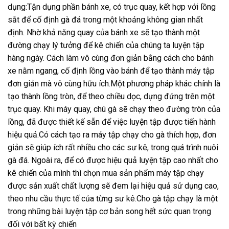
dụng:Tận dụng phần bánh xe, có trục quay, kết hợp với lồng
sắt để cố định gà đá trong một khoảng không gian nhất
định. Nhờ khả năng quay của bánh xe sẽ tạo thành một
đường chạy lý tưởng để kê chiến của chúng ta luyện tập
hàng ngày. Cách làm vô cùng đơn giản bằng cách cho bánh
xe nằm ngang, cố định lồng vào bánh để tạo thành máy tập
đơn giản mà vô cùng hữu ích.Một phương pháp khác chính là
tạo thành lồng tròn, để theo chiều dọc, dựng đứng trên một
trục quay. Khi máy quay, chú gà sẽ chạy theo đường tròn của
lồng, đã được thiết kế sẵn để việc luyện tập được tiến hành
hiệu quả.Có cách tạo ra máy tập chạy cho gà thích hợp, đơn
giản sẽ giúp ích rất nhiều cho các sư kê, trong quá trình nuôi
gà đá. Ngoài ra, để có được hiệu quả luyện tập cao nhất cho
kê chiến của mình thì chọn mua sản phẩm máy tập chạy
được sản xuất chất lượng sẽ đem lại hiệu quả sử dụng cao,
theo nhu cầu thực tế của từng sư kê.Cho gà tập chạy là một
trong những bài luyện tập cơ bản song hết sức quan trọng
đối với bất kỳ chiến