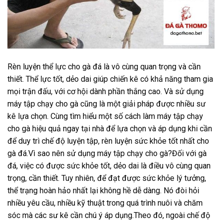
Rèn luyện thể lực cho gà đá là vô cùng quan trọng và cần
thiết. Thể lực tốt, dẻo dai giúp chiến kê có khả năng tham gia
mọi trận đấu, với cơ hội dành phần thắng cao. Và sử dụng
máy tập chạy cho gà cũng là một giải pháp được nhiều sư
kê lựa chọn. Cùng tìm hiểu một số cách làm máy tập chạy
cho gà hiệu quả ngay tại nhà để lựa chọn và áp dụng khi cần
để duy trì chế độ luyện tập, rèn luyện sức khỏe tốt nhất cho
gà đá.Vì sao nên sử dụng máy tập chạy cho gà?Đối với gà
đá, việc có được sức khỏe tốt, dẻo dai là điều vô cùng quan
trọng, cần thiết. Tuy nhiên, để đạt được sức khỏe lý tưởng,
thể trạng hoàn hảo nhất lại không hề dễ dàng. Nó đòi hỏi
nhiều yêu cầu, nhiều kỹ thuật trong quá trình nuôi và chăm
sóc mà các sư kê cần chú ý áp dụng.Theo đó, ngoài chế độ