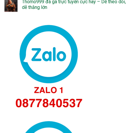
Thomo999 đá gà trực tuyến cực hay – Dễ theo dõi,
dễ thắng lớn