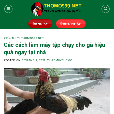
Skip
to
content
ĐĂNG KÝ
ĐĂNG NHẬP
KIẾN THỨC THOMO999.NET
Các cách làm máy tập chạy cho gà hiệu
quả ngay tại nhà
POSTED ON
5 THÁNG 9, 2021
BY
ADMINTHOMO