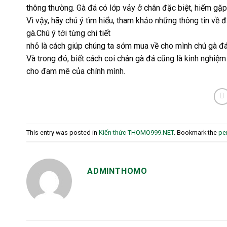
thông thường. Gà đá có lớp vảy ở chân đặc biệt, hiếm gặ
Vì vậy, hãy chú ý tìm hiểu, tham khảo những thông tin về
gà.Chú ý tới từng chi tiết
nhỏ là cách giúp chúng ta sớm mua về cho mình chú gà đá
Và trong đó, biết cách coi chân gà đá cũng là kinh nghiệ
cho đam mê của chính mình.
This entry was posted in
Kiến thức THOMO999.NET
. Bookmark the
pe
ADMINTHOMO