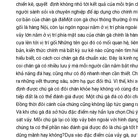
chiến kê, quyết định không nhỏ tới kết quả của mỗi trận 
người sành sỏi và chuyên nghiệp để áp dụng cho chính m
cơ bản của chân gà đáMột con gà chọi thông thường ở mỗi 
gối là hàng Nội, còn lại ngón ngoại nằm ở vị trí phía ngoà
vảy lớn nằm ở vị trí phía mặt sau của chân gà chính là hà
cựa lên tới vị trí gối.Những tên gọi đó có mối quan hệ, liê
bản, kiến thức chính mà bất kỳ sư kê nào cũng nên tìm hi
hiểu biết, có cách coi chân gà đá chuẩn xác. Đây là kinh n
coi chân gà có nhiều lưu ý mà mỗi người cần nắm bắt nh
khả năng đá hay, cũng như có độ nhanh nhẹn cần thiết. C
ra những vết thương sâu, sớm hạ gục đối thủ. Vì thế, khi 
định được chú gà có đôi chân khỏe hay không vô cùng đơn
tiếp đất là có thể đánh giá được. Một chú gà đá có đôi c
Đồng thời đôi cánh của chúng cũng không lập tức giang ra
Và khi chú gà đá sở hữu đặc điểm này hẳn lựa chọn.Chú ý
sát vảy. Mỗi chú gà lại có lớp vảy bên ngoài với hình dạ
chúng ta có thể phần nào đánh giá được đó là chú gà tốt h
dũng mãnh hay không?Dựa vào đặc điểm của vảy gà, sư kê c