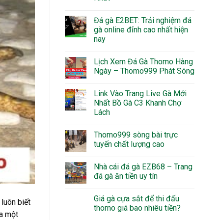
Đá gà E2BET: Trải nghiệm đá
gà online đỉnh cao nhất hiện
nay
Lịch Xem Đá Gà Thomo Hàng
Ngày – Thomo999 Phát Sóng
Link Vào Trang Live Gà Mới
Nhất Bồ Gà C3 Khanh Chợ
Lách
Thomo999 sòng bài trực
tuyến chất lượng cao
Nhà cái đá gà EZB68 – Trang
đá gà ăn tiền uy tín
Giá gà cựa sắt để thi đấu
luôn biết
thomo giá bao nhiêu tiền?
ủa một