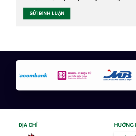
ĐỊA CHỈ
HƯỚNG 