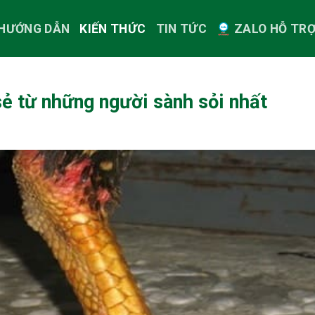
HƯỚNG DẪN
KIẾN THỨC
TIN TỨC
ZALO HỖ TRỢ
ẻ từ những người sành sỏi nhất