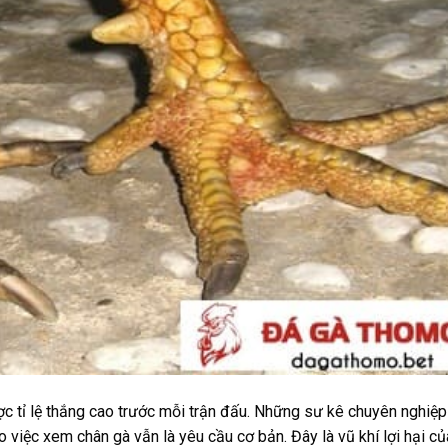
 tỉ lệ thắng cao trước mỗi trận đấu. Những sư kê chuyên nghiệp 
o việc xem chân gà vẫn là yêu cầu cơ bản. Đây là vũ khí lợi hại c