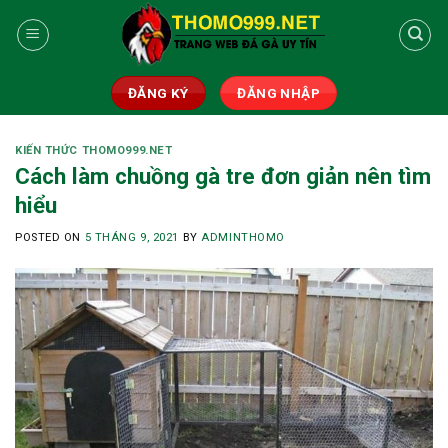
Skip
to
content
ĐĂNG KÝ
ĐĂNG NHẬP
KIẾN THỨC THOMO999.NET
Cách làm chuồng gà tre đơn giản nên tìm
hiểu
POSTED ON
5 THÁNG 9, 2021
BY
ADMINTHOMO