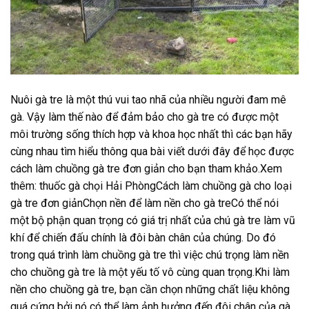
Nuôi gà tre là một thú vui tao nhã của nhiều người đam mê
gà. Vậy làm thế nào để đảm bảo cho gà tre có được một
môi trường sống thích hợp và khoa học nhất thì các bạn hãy
cùng nhau tìm hiểu thông qua bài viết dưới đây để học được
cách làm chuồng gà tre đơn giản cho bạn tham khảo.Xem
thêm: thuốc gà chọi Hải PhòngCách làm chuồng gà cho loại
gà tre đơn giảnChọn nền để làm nền cho gà treCó thể nói
một bộ phận quan trọng có giá trị nhất của chú gà tre làm vũ
khí để chiến đấu chính là đôi bàn chân của chúng. Do đó
trong quá trình làm chuồng gà tre thì việc chú trọng làm nền
cho chuồng gà tre là một yếu tố vô cùng quan trọng.Khi làm
nền cho chuồng gà tre, bạn cần chọn những chất liệu không
quá cứng bởi nó có thể làm ảnh hưởng đến đôi chân của gà.