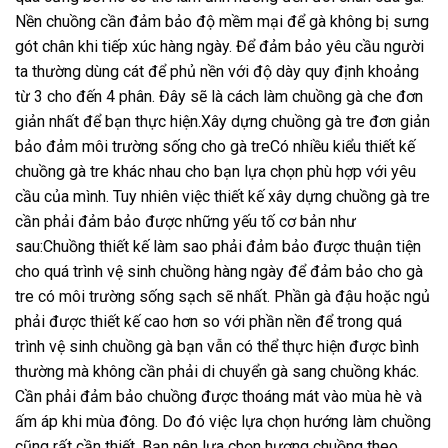
Nền chuồng cần đảm bảo độ mềm mại để gà không bị sưng
gót chân khi tiếp xúc hàng ngày. Để đảm bảo yêu cầu người
ta thường dùng cát để phủ nền với độ dày quy định khoảng
từ 3 cho đến 4 phân. Đây sẽ là cách làm chuồng gà che đơn
giản nhất để bạn thực hiện.Xây dựng chuồng gà tre đơn giản
bảo đảm môi trường sống cho gà treCó nhiều kiểu thiết kế
chuồng gà tre khác nhau cho bạn lựa chọn phù hợp với yêu
cầu của mình. Tuy nhiên việc thiết kế xây dựng chuồng gà tre
cần phải đảm bảo được những yếu tố cơ bản như
sau:Chuồng thiết kế làm sao phải đảm bảo được thuận tiện
cho quá trình vệ sinh chuồng hàng ngày để đảm bảo cho gà
tre có môi trường sống sạch sẽ nhất. Phần gà đậu hoặc ngủ
phải được thiết kế cao hơn so với phần nền để trong quá
trình vệ sinh chuồng gà bạn vẫn có thể thực hiện được bình
thường mà không cần phải di chuyển gà sang chuồng khác.
Cần phải đảm bảo chuồng được thoáng mát vào mùa hè và
ấm áp khi mùa đông. Do đó việc lựa chọn hướng làm chuồng
cũng rất cần thiết. Bạn nên lựa chọn hương chuồng theo