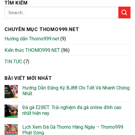
TÌM KIẾM
CHUYÊN MỤC THOMO999.NET
Hướng dẫn Thomo999.net
(9)
Kiến thức THOMO999.NET
(96)
TIN TỨC
(7)
BÀI VIẾT MỚI NHẤT
Hướng Dẫn Đăng Ký BJ88 Chi Tiết Và Nhanh Chóng
Nhất
Đá gà E2BET: Trải nghiệm đá gà online đỉnh cao
nhất hiện nay
Lịch Xem Đá Gà Thomo Hàng Ngày – Thomo999
Phát Sóng