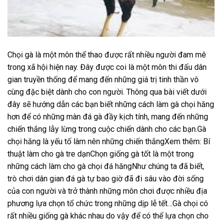
Chọi gà là một môn thể thao được rất nhiều người đam mê
trong xã hội hiện nay. Đây được coi là một môn thi đấu dân
gian truyền thống để mang đến những giá trị tinh thần vô
cùng đặc biệt dành cho con người. Thông qua bài viết dưới
đây sẽ hướng dẫn các bạn biết những cách làm gà chọi hăng
hơn để có những màn đá gà đầy kịch tính, mang đến những
chiến thắng lẫy lừng trong cuộc chiến dành cho các bạn.Gà
chọi hăng là yếu tố làm nên những chiến thắngXem thêm: Bí
thuật làm cho gà tre dạnChọn giống gà tốt là một trong
những cách làm cho gà chọi đá hăngNhư chúng ta đã biết,
trò chơi dân gian đá gà tự bao giờ đã đi sâu vào đời sống
của con người và trở thành những môn chơi được nhiều địa
phương lựa chọn tổ chức trong những dịp lễ tết…Gà chọi có
rất nhiều giống gà khác nhau do vậy để có thể lựa chọn cho