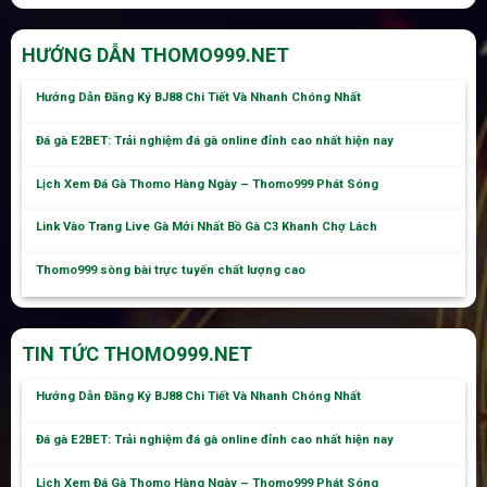
HƯỚNG DẪN THOMO999.NET
Hướng Dẫn Đăng Ký BJ88 Chi Tiết Và Nhanh Chóng Nhất
Đá gà E2BET: Trải nghiệm đá gà online đỉnh cao nhất hiện nay
Lịch Xem Đá Gà Thomo Hàng Ngày – Thomo999 Phát Sóng
Link Vào Trang Live Gà Mới Nhất Bồ Gà C3 Khanh Chợ Lách
Thomo999 sòng bài trực tuyến chất lượng cao
TIN TỨC THOMO999.NET
Hướng Dẫn Đăng Ký BJ88 Chi Tiết Và Nhanh Chóng Nhất
Đá gà E2BET: Trải nghiệm đá gà online đỉnh cao nhất hiện nay
Lịch Xem Đá Gà Thomo Hàng Ngày – Thomo999 Phát Sóng