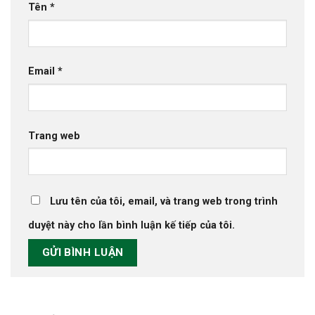
Tên
*
Email
*
Trang web
Lưu tên của tôi, email, và trang web trong trình
duyệt này cho lần bình luận kế tiếp của tôi.