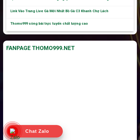
Link Vào Trang Live Gà Mới Nhất Bồ Gà C3 Khanh Chợ Lách
Thomo999 sòng bài trực tuyến chất lượng cao
FANPAGE THOMO999.NET
Chat Zalo