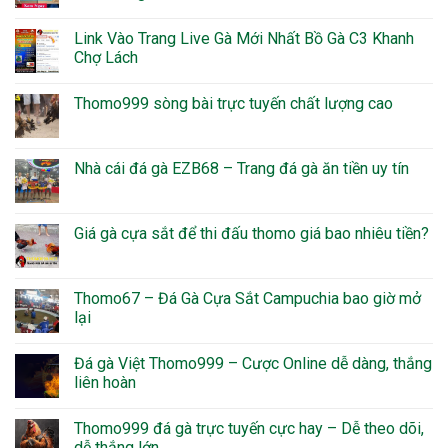
Link Vào Trang Live Gà Mới Nhất Bồ Gà C3 Khanh
Chợ Lách
Thomo999 sòng bài trực tuyến chất lượng cao
Nhà cái đá gà EZB68 – Trang đá gà ăn tiền uy tín
Giá gà cựa sắt để thi đấu thomo giá bao nhiêu tiền?
Thomo67 – Đá Gà Cựa Sắt Campuchia bao giờ mở
lại
Đá gà Việt Thomo999 – Cược Online dễ dàng, thắng
liên hoàn
Thomo999 đá gà trực tuyến cực hay – Dễ theo dõi,
dễ thắng lớn