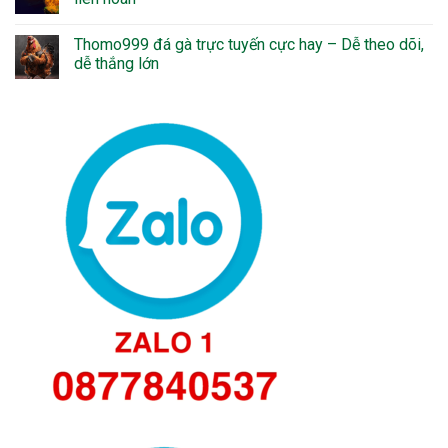
Thomo999 đá gà trực tuyến cực hay – Dễ theo dõi,
dễ thắng lớn