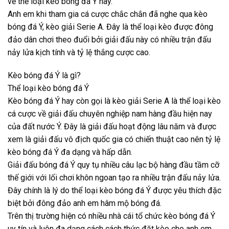
về thể loại kèo bóng đá Ý này.
Anh em khi tham gia cá cược chắc chắn đã nghe qua kèo
bóng đá Ý, kèo giải Serie A. Đây là thể loại kèo được đông
đảo dân chơi theo đuổi bởi giải đấu này có nhiều trận đấu
nảy lửa kịch tính và tỷ lệ thắng cược cao.
Kèo bóng đá Ý là gì?
Thể loại kèo bóng đá Ý
Kèo bóng đá Ý hay còn gọi là kèo giải Serie A là thể loại kèo
cá cược về giải đấu chuyên nghiệp nam hàng đầu hiện nay
của đất nước Ý. Đây là giải đấu hoạt động lâu năm và được
xem là giải đấu vô địch quốc gia có chiến thuật cao nên tỷ lệ
kèo bóng đá Ý đa dạng và hấp dẫn.
Giải đấu bóng đá Ý quy tụ nhiều câu lạc bộ hàng đầu tầm cỡ
thế giới với lối chơi khôn ngoan tạo ra nhiều trận đấu nảy lửa.
Đây chính là lý do thể loại kèo bóng đá Ý được yêu thích đặc
biệt bởi đông đảo anh em hâm mộ bóng đá.
Trên thị trường hiện có nhiều nhà cái tổ chức kèo bóng đá Ý
uy tín và luôn đa dạng cách cách thức đặt kèo cho anh em.