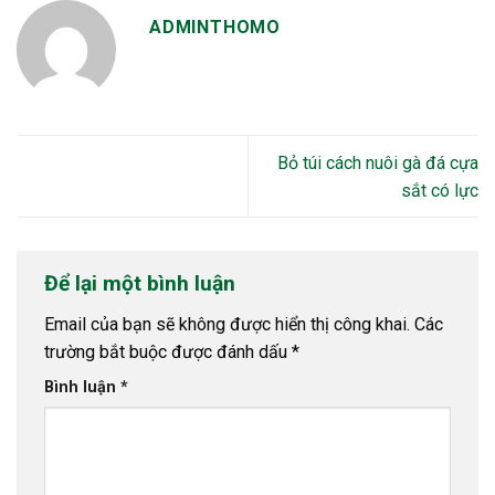
ADMINTHOMO
Bỏ túi cách nuôi gà đá cựa
sắt có lực
Để lại một bình luận
Email của bạn sẽ không được hiển thị công khai.
Các
trường bắt buộc được đánh dấu
*
Bình luận
*