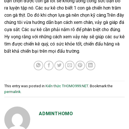
bạn chọn được con gà tốt sẽ không uổng công sức bạn bỏ
ra luyện tập nó. Các sư kê cho biết 1 con gà chiến hơn trăm
con gà thịt. Do đó khi chọn lựa gà nên chọn kỹ càng.Trên đây
chúng tôi vừa hướng dẫn bạn cách xem chân, vảy gà giáp đá
cựa sắt. Các sư kê cần phải nắm rõ để phân biệt cho đúng.
Hy vọng rằng với những cách xem vảy này sẽ giúp các sư kê
tìm được chiến kê quý, có sức khỏe tốt, chiến đấu hăng và
bất khả chiến bại trên mọi đấu trường.
This entry was posted in
Kiến thức THOMO999.NET
. Bookmark the
permalink
.
ADMINTHOMO