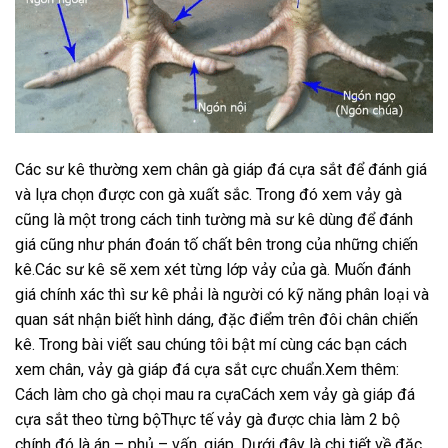
Các sư kê thường xem chân gà giáp đá cựa sắt để đánh giá
và lựa chọn được con gà xuất sắc. Trong đó xem vảy gà
cũng là một trong cách tinh tường mà sư kê dùng để đánh
giá cũng như phán đoán tố chất bên trong của những chiến
kê.Các sư kê sẽ xem xét từng lớp vảy của gà. Muốn đánh
giá chính xác thì sư kê phải là người có kỹ năng phân loại và
quan sát nhận biết hình dáng, đặc điểm trên đôi chân chiến
kê. Trong bài viết sau chúng tôi bật mí cùng các bạn cách
xem chân, vảy gà giáp đá cựa sắt cực chuẩn.Xem thêm:
Cách làm cho gà chọi mau ra cựaCách xem vảy gà giáp đá
cựa sắt theo từng bộThực tế vảy gà được chia làm 2 bộ
chính đó là án – phủ – vấn, giáp. Dưới đây là chi tiết về đặc