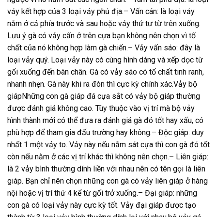
vảy kết hợp của 3 loại vảy phủ địa.– Vấn cán: là loại vảy
nằm ở cả phía trước và sau hoặc vảy thứ tư từ trên xuống.
Lưu ý gà có vảy cấn ở trên cựa bạn không nên chọn vì tố
chất của nó không hợp làm gà chiến.– Vảy vấn sáo: đây là
loại vảy quý. Loại vảy này có cùng hình dáng và xếp dọc từ
gối xuống đến bàn chân. Gà có vảy sáo có tố chất tinh ranh,
nhanh nhẹn. Gà này khi ra đòn thì cực kỳ chính xác.Vảy bộ
giápNhững con gà giáp đá cựa sắt có vảy bộ giáp thường
được đánh giá không cao. Tùy thuộc vào vị trí mà bộ vảy
hình thành mới có thể đưa ra đánh giá gà đó tốt hay xấu, có
phù hợp để tham gia đấu trường hay không.– Độc giáp: duy
nhất 1 một vảy to. Vảy này nếu nằm sát cựa thì con gà đó tốt
còn nếu nằm ở các vị trí khác thì không nên chọn.– Liên giáp:
là 2 vảy bình thường dính liền với nhau nên có tên gọi là liên
giáp. Bạn chỉ nên chọn những con gà có vảy liên giáp ở hàng
nội hoặc vị trí thứ 4 kể từ gối trở xuống.– Đại giáp: những
con gà có loại vảy này cực kỳ tốt. Vảy đại giáp được tạo