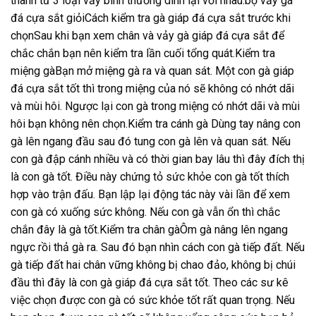
thành từ 3 loại vảy bình thường dính lại với nhau.bộ vảy gá
đá cựa sắt giỏiCách kiểm tra gà giáp đá cựa sắt trước khi
chọnSau khi bạn xem chân và vảy gà giáp đá cựa sắt để
chắc chắn bạn nên kiểm tra lần cuối tổng quát.Kiểm tra
miệng gàBạn mở miệng gà ra và quan sát. Một con gà giáp
đá cựa sắt tốt thì trong miệng của nó sẽ không có nhớt dãi
và mùi hôi. Ngược lại con gà trong miệng có nhớt dãi và mùi
hôi bạn không nên chọn.Kiểm tra cánh gà Dùng tay nâng con
gà lên ngang đầu sau đó tung con gà lên và quan sát. Nếu
con gà đập cánh nhiều và có thời gian bay lâu thì đây đích thị
là con gà tốt. Điều này chứng tỏ sức khỏe con gà tốt thích
hợp vào trận đấu. Bạn lập lại động tác này vài lần để xem
con gà có xuống sức không. Nếu con gà vẫn ổn thì chắc
chắn đây là gà tốt.Kiểm tra chân gàÔm gà nâng lên ngang
ngực rồi thả gà ra. Sau đó bạn nhìn cách con gà tiếp đất. Nếu
gà tiếp đất hai chân vững không bị chao đảo, không bị chúi
đầu thì đây là con gà giáp đá cựa sắt tốt. Theo các sư kê
việc chọn được con gà có sức khỏe tốt rất quan trọng. Nếu