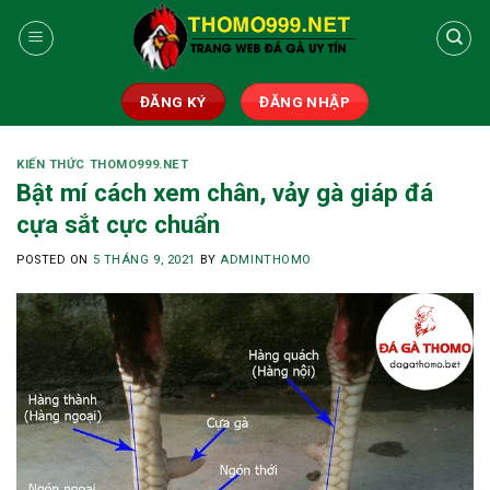
Skip
to
content
ĐĂNG KÝ
ĐĂNG NHẬP
KIẾN THỨC THOMO999.NET
Bật mí cách xem chân, vảy gà giáp đá
cựa sắt cực chuẩn
POSTED ON
5 THÁNG 9, 2021
BY
ADMINTHOMO