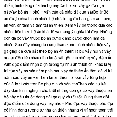
điểm, hình dáng của hai bộ này.Cách xem vảy gà đá cựa
sắtVảy bộ án – phủ – vấn của gà giáp đá cựa sắtBộ ánBộ
án được chia thành nhiều bộ nhỏ trong đó bao gồm án thiên,
án vân, án tâm và tam tài án thiên. Xem vảy gà thông qua các
nhận diện theo bộ án khá dễ và mang ý nghĩa tốt đẹp. Những
con gà có vảy thuộc bộ án xứng đáng được chọn làm gà
chiến. Sau đây chúng ta cùng tham khảo cách nhận diện vảy
gà giáp đá cựa sắt theo bộ án.Án thiên: là bộ vảy nội và vảy
ngoại đối diện nhau dính lại ở sát gối sau những vảy đệm.Án
vân: đặc điểm nhận diện tương tự như án thiên chỉ khác là vị
trí của vảy án vân nằm phía sau vảy án thiên.Án tâm: có vị trí
nằm sau vảy án vân.Tam tài án thiên: là loại vảy tổng hợp
của 3 loại vảy trên.Bộ phủ địa và vấn cánTheo các sư kê
dày dặn kinh nghiệm cho biết những con gà có vảy thuộc hai
bộ này đều thuộc dòng dõi gà quý và rất tốt. Cùng theo dõi
đặc điểm của dòng vảy này nhé– Phủ địa: vảy thuộc phủ địa
có hình dạng tương tự như án thiên nhưng vị trí hoàn toàn trái
ngược vì nó nằm sát các ngón chân.– Tam tài phủ địa: là loại