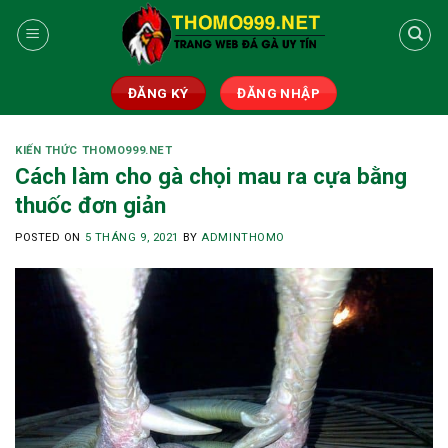
Skip
to
content
ĐĂNG KÝ
ĐĂNG NHẬP
KIẾN THỨC THOMO999.NET
Cách làm cho gà chọi mau ra cựa bằng
thuốc đơn giản
POSTED ON
5 THÁNG 9, 2021
BY
ADMINTHOMO