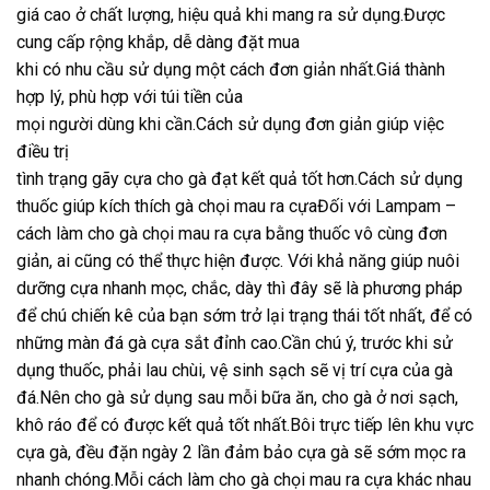
giá cao ở chất lượng, hiệu quả khi mang ra sử dụng.Được
cung cấp rộng khắp, dễ dàng đặt mua
khi có nhu cầu sử dụng một cách đơn giản nhất.Giá thành
hợp lý, phù hợp với túi tiền của
mọi người dùng khi cần.Cách sử dụng đơn giản giúp việc
điều trị
tình trạng gãy cựa cho gà đạt kết quả tốt hơn.Cách sử dụng
thuốc giúp kích thích gà chọi mau ra cựaĐối với Lampam –
cách làm cho gà chọi mau ra cựa bằng thuốc vô cùng đơn
giản, ai cũng có thể thực hiện được. Với khả năng giúp nuôi
dưỡng cựa nhanh mọc, chắc, dày thì đây sẽ là phương pháp
để chú chiến kê của bạn sớm trở lại trạng thái tốt nhất, để có
những màn đá gà cựa sắt đỉnh cao.Cần chú ý, trước khi sử
dụng thuốc, phải lau chùi, vệ sinh sạch sẽ vị trí cựa của gà
đá.Nên cho gà sử dụng sau mỗi bữa ăn, cho gà ở nơi sạch,
khô ráo để có được kết quả tốt nhất.Bôi trực tiếp lên khu vực
cựa gà, đều đặn ngày 2 lần đảm bảo cựa gà sẽ sớm mọc ra
nhanh chóng.Mỗi cách làm cho gà chọi mau ra cựa khác nhau