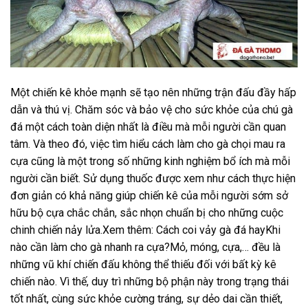
Một chiến kê khỏe mạnh sẽ tạo nên những trận đấu đầy hấp
dẫn và thú vị. Chăm sóc và bảo vệ cho sức khỏe của chú gà
đá một cách toàn diện nhất là điều mà mỗi người cần quan
tâm. Và theo đó, việc tìm hiểu cách làm cho gà chọi mau ra
cựa cũng là một trong số những kinh nghiệm bổ ích mà mỗi
người cần biết. Sử dụng thuốc được xem như cách thực hiện
đơn giản có khả năng giúp chiến kê của mỗi người sớm sở
hữu bộ cựa chắc chắn, sắc nhọn chuẩn bị cho những cuộc
chinh chiến nảy lửa.Xem thêm: Cách coi vảy gà đá hayKhi
nào cần làm cho gà nhanh ra cựa?Mỏ, móng, cựa,… đều là
những vũ khí chiến đấu không thể thiếu đối với bất kỳ kê
chiến nào. Vì thế, duy trì những bộ phận này trong trạng thái
tốt nhất, cùng sức khỏe cường tráng, sự dẻo dai cần thiết,