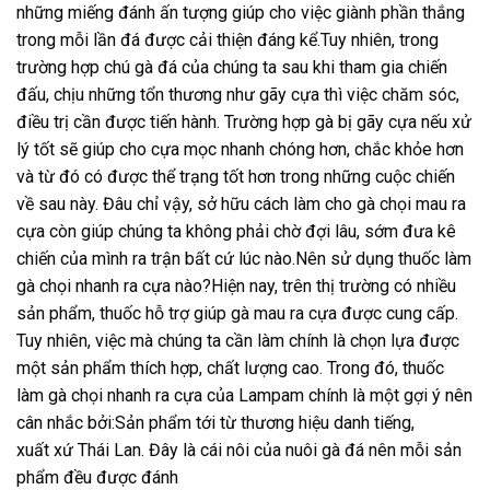
những miếng đánh ấn tượng giúp cho việc giành phần thắng
trong mỗi lần đá được cải thiện đáng kể.Tuy nhiên, trong
trường hợp chú gà đá của chúng ta sau khi tham gia chiến
đấu, chịu những tổn thương như gãy cựa thì việc chăm sóc,
điều trị cần được tiến hành. Trường hợp gà bị gãy cựa nếu xử
lý tốt sẽ giúp cho cựa mọc nhanh chóng hơn, chắc khỏe hơn
và từ đó có được thể trạng tốt hơn trong những cuộc chiến
về sau này. Đâu chỉ vậy, sở hữu cách làm cho gà chọi mau ra
cựa còn giúp chúng ta không phải chờ đợi lâu, sớm đưa kê
chiến của mình ra trận bất cứ lúc nào.Nên sử dụng thuốc làm
gà chọi nhanh ra cựa nào?Hiện nay, trên thị trường có nhiều
sản phẩm, thuốc hỗ trợ giúp gà mau ra cựa được cung cấp.
Tuy nhiên, việc mà chúng ta cần làm chính là chọn lựa được
một sản phẩm thích hợp, chất lượng cao. Trong đó, thuốc
làm gà chọi nhanh ra cựa của Lampam chính là một gợi ý nên
cân nhắc bởi:Sản phẩm tới từ thương hiệu danh tiếng,
xuất xứ Thái Lan. Đây là cái nôi của nuôi gà đá nên mỗi sản
phẩm đều được đánh