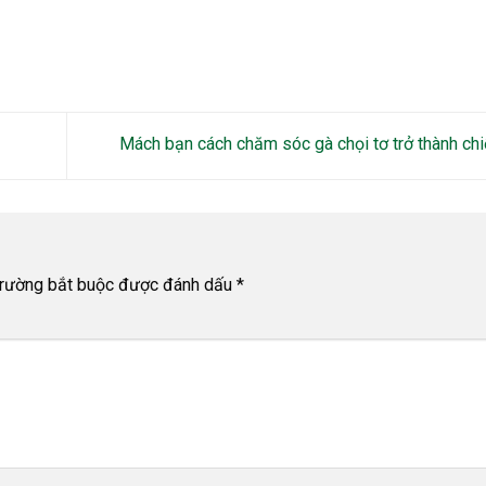
Mách bạn cách chăm sóc gà chọi tơ trở thành ch
trường bắt buộc được đánh dấu
*