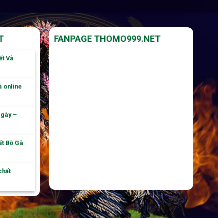
T
FANPAGE THOMO999.NET
ết Và
à online
gày –
ất Bồ Gà
chất