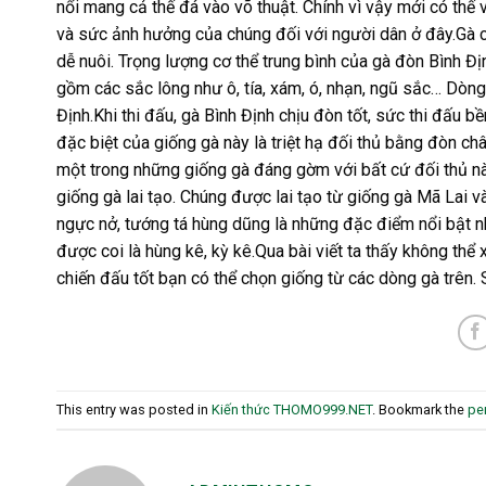
nổi mang cả thế đá vào võ thuật. Chính vì vậy mới có th
và sức ảnh hưởng của chúng đối với người dân ở đây.Gà chọi
dễ nuôi. Trọng lượng cơ thể trung bình của gà đòn Bình 
gồm các sắc lông như ô, tía, xám, ó, nhạn, ngũ sắc… Dòng
Định.Khi thi đấu, gà Bình Định chịu đòn tốt, sức thi đấu b
đặc biệt của giống gà này là triệt hạ đối thủ bằng đòn c
một trong những giống gà đáng gờm với bất cứ đối thủ nà
giống gà lai tạo. Chúng được lai tạo từ giống gà Mã Lai v
ngực nở, tướng tá hùng dũng là những đặc điểm nổi bật nhấ
được coi là hùng kê, kỳ kê.Qua bài viết ta thấy không th
chiến đấu tốt bạn có thể chọn giống từ các dòng gà trên.
This entry was posted in
Kiến thức THOMO999.NET
. Bookmark the
pe