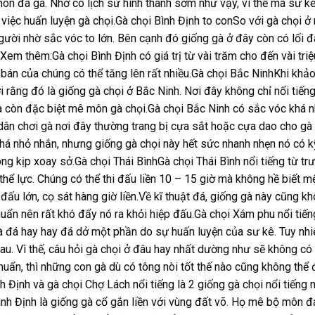
 môn đá gà. Nhờ có lịch sử hình thành sớm như vậy, vì thế mà sư k
g việc huấn luyện gà chọi.Gà chọi Bình Định to conSo với gà chọi ở
người nhờ sắc vóc to lớn. Bên cạnh đó giống gà ở đây còn có lối đ
.Xem thêm:Gà chọi Bình Định có giá trị từ vài trăm cho đến vài tri
 bán của chúng có thể tăng lên rất nhiều.Gà chọi Bắc NinhKhi khả
i rằng đó là giống gà chọi ở Bắc Ninh. Nơi đây không chỉ nổi tiến
à còn đặc biệt mê môn gà chọi.Gà chọi Bắc Ninh có sắc vóc khá 
 dân chơi gà nơi đây thường trang bị cựa sắt hoặc cựa dao cho gà
khá nhỏ nhắn, nhưng giống gà chọi này hết sức nhanh nhẹn nó có k
ng kịp xoay sở.Gà chọi Thái BìnhGà chọi Thái Bình nổi tiếng từ tr
 thể lực. Chúng có thể thi đấu liền 10 – 15 giờ mà không hề biết m
đấu lớn, cọ sát hàng giờ liền.Về kĩ thuật đá, giống gà này cũng k
uẩn nên rất khó đẩy nó ra khỏi hiệp đấu.Gà chọi Xám phu nổi tiế
 đá hay hay đá dở một phần do sự huấn luyện của sư kê. Tuy nhi
au. Vì thế, câu hỏi gà chọi ở đâu hay nhất dường như sẽ không có
chuẩn, thì những con gà dù có tông nòi tốt thế nào cũng không thể 
Định và gà chọi Chợ Lách nổi tiếng là 2 giống gà chọi nổi tiếng 
h Định là giống gà cổ gắn liền với vùng đất võ. Họ mê bộ môn đ