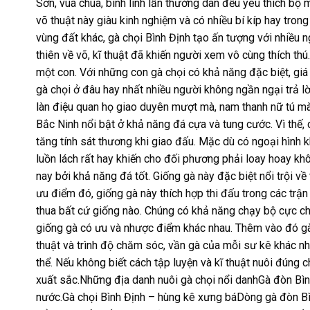
Sơn, vua chúa, binh lính lẫn thường dân đều yêu thích bộ
võ thuật này giàu kinh nghiệm và có nhiều bí kíp hay tron
vùng đất khác, gà chọi Bình Định tạo ấn tượng với nhiều 
thiên về võ, kĩ thuật đã khiến người xem vô cùng thích thú
một con. Với những con gà chọi có khả năng đặc biệt, giá
gà chọi ở đâu hay nhất nhiều người không ngần ngại trả lờ
làn điệu quan họ giao duyên mượt mà, nam thanh nữ tú m
Bắc Ninh nổi bật ở khả năng đá cựa và tung cước. Vì thế,
tăng tính sát thương khi giao đấu. Mặc dù có ngoại hình 
luồn lách rất hay khiến cho đối phương phải loay hoay khô
nay bởi khả năng đá tốt. Giống gà này đặc biệt nổi trội về
ưu điểm đó, giống gà này thích hợp thi đấu trong các trận 
thua bất cứ giống nào. Chúng có khả năng chạy bộ cực ch
giống gà có ưu và nhược điểm khác nhau. Thêm vào đó gà
thuật và trình độ chăm sóc, vần gà của mỗi sư kê khác nh
thể. Nếu không biết cách tập luyện và kĩ thuật nuôi đúng 
xuất sắc.Những địa danh nuôi gà chọi nổi danhGà đòn Bình 
nước.Gà chọi Bình Định – hùng kê xưng báDòng gà đòn Bìn