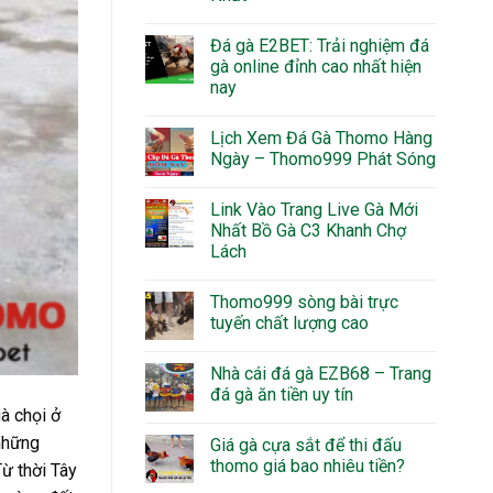
Đá gà E2BET: Trải nghiệm đá
gà online đỉnh cao nhất hiện
nay
Lịch Xem Đá Gà Thomo Hàng
Ngày – Thomo999 Phát Sóng
Link Vào Trang Live Gà Mới
Nhất Bồ Gà C3 Khanh Chợ
Lách
Thomo999 sòng bài trực
tuyến chất lượng cao
Nhà cái đá gà EZB68 – Trang
đá gà ăn tiền uy tín
gà chọi ở
 những
Giá gà cựa sắt để thi đấu
thomo giá bao nhiêu tiền?
Từ thời Tây