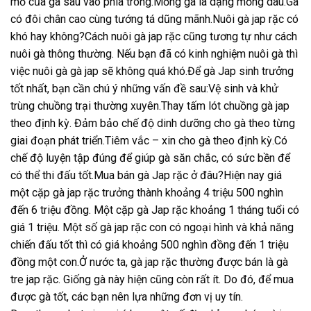
mỏ của gà sâu vào phía trong.Mồng gà là dạng mồng dâu.Gà
có đôi chân cao cùng tướng tá dũng mãnh.Nuôi gà jap rặc có
khó hay không?Cách nuôi gà jap rặc cũng tương tự như cách
nuôi gà thông thường. Nếu bạn đã có kinh nghiệm nuôi gà thì
việc nuôi gà gà jap sẽ không quá khó.Để gà Jap sinh trưởng
tốt nhất, bạn cần chú ý những vấn đề sau:Vệ sinh và khử
trùng chuồng trại thường xuyên.Thay tấm lót chuồng gà jap
theo định kỳ. Đảm bảo chế độ dinh dưỡng cho gà theo từng
giai đoạn phát triển.Tiêm vắc – xin cho gà theo định kỳ.Có
chế độ luyện tập đúng để giúp gà săn chắc, có sức bền để
có thể thi đấu tốt.Mua bán gà Jap rặc ở đâu?Hiện nay giá
một cặp gà jap rặc trưởng thành khoảng 4 triệu 500 nghìn
đến 6 triệu đồng. Một cặp gà Jap rặc khoảng 1 tháng tuổi có
giá 1 triệu. Một số gà jap rặc con có ngoại hình và khả năng
chiến đấu tốt thì có giá khoảng 500 nghìn đồng đến 1 triệu
đồng một con.Ở nước ta, gà jap rặc thường được bán là gà
tre jap rặc. Giống gà này hiện cũng còn rất ít. Do đó, để mua
được gà tốt, các bạn nên lựa những đơn vị uy tín.