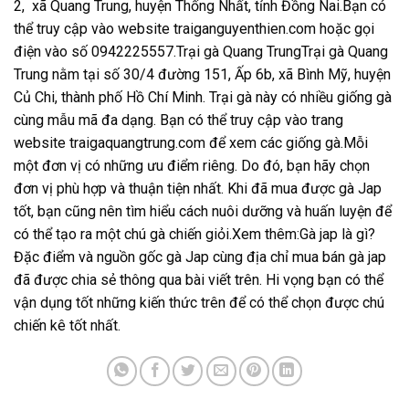
2, xã Quang Trung, huyện Thống Nhất, tỉnh Đồng Nai.Bạn có
thể truy cập vào website traiganguyenthien.com hoặc gọi
điện vào số 0942225557.Trại gà Quang TrungTrại gà Quang
Trung nằm tại số 30/4 đường 151, Ấp 6b, xã Bình Mỹ, huyện
Củ Chi, thành phố Hồ Chí Minh. Trại gà này có nhiều giống gà
cùng mẫu mã đa dạng. Bạn có thể truy cập vào trang
website traigaquangtrung.com để xem các giống gà.Mỗi
một đơn vị có những ưu điểm riêng. Do đó, bạn hãy chọn
đơn vị phù hợp và thuận tiện nhất. Khi đã mua được gà Jap
tốt, bạn cũng nên tìm hiểu cách nuôi dưỡng và huấn luyện để
có thể tạo ra một chú gà chiến giỏi.Xem thêm:Gà jap là gì?
Đặc điểm và nguồn gốc gà Jap cùng địa chỉ mua bán gà jap
đã được chia sẻ thông qua bài viết trên. Hi vọng bạn có thể
vận dụng tốt những kiến thức trên để có thể chọn được chú
chiến kê tốt nhất.