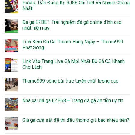
Hướng Dẫn Đăng Ký BJ88 Chi Tiết Và Nhanh Chóng
Nhất
Đá gà E2BET: Trải nghiệm đá gà online đỉnh cao
nhất hiện nay
Lịch Xem Đá Gà Thomo Hàng Ngày – Thomo999
Phát Sóng
Link Vào Trang Live Gà Mới Nhất Bồ Gà C3 Khanh
Chợ Lách
Thomo999 sòng bài trực tuyến chất lượng cao
Nhà cái đá gà EZB68 – Trang đá gà ăn tiền uy tín
Giá gà cựa sắt để thi đấu thomo giá bao nhiêu tiền?