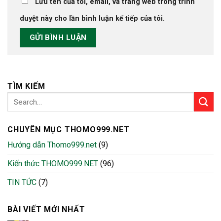
Lưu tên của tôi, email, và trang web trong trình
duyệt này cho lần bình luận kế tiếp của tôi.
TÌM KIẾM
CHUYÊN MỤC THOMO999.NET
Hướng dẫn Thomo999.net
(9)
Kiến thức THOMO999.NET
(96)
TIN TỨC
(7)
BÀI VIẾT MỚI NHẤT