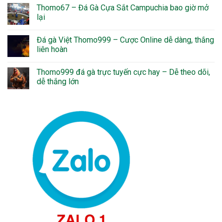
Thomo67 – Đá Gà Cựa Sắt Campuchia bao giờ mở
lại
Đá gà Việt Thomo999 – Cược Online dễ dàng, thắng
liên hoàn
Thomo999 đá gà trực tuyến cực hay – Dễ theo dõi,
dễ thắng lớn