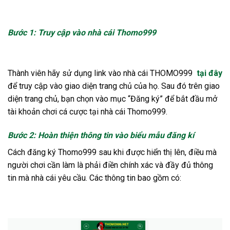
Bước 1: Truy cập vào nhà cái Thomo999
Thành viên hãy sử dụng link vào nhà cái THOMO999
tại đây
để truy cập vào giao diện trang chủ của họ. Sau đó trên giao
diện trang chủ, bạn chọn vào mục “Đăng ký” để bắt đầu mở
tài khoản chơi cá cược tại nhà cái Thomo999.
Bước 2: Hoàn thiện thông tin vào biểu mẫu đăng kí
Cách đăng ký Thomo999 sau khi được hiển thị lên, điều mà
người chơi cần làm là phải điền chính xác và đầy đủ thông
tin mà nhà cái yêu cầu. Các thông tin bao gồm có: