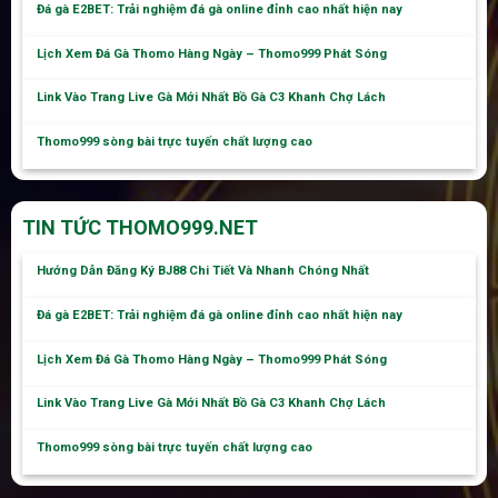
Đá gà E2BET: Trải nghiệm đá gà online đỉnh cao nhất hiện nay
Lịch Xem Đá Gà Thomo Hàng Ngày – Thomo999 Phát Sóng
Link Vào Trang Live Gà Mới Nhất Bồ Gà C3 Khanh Chợ Lách
Thomo999 sòng bài trực tuyến chất lượng cao
TIN TỨC THOMO999.NET
Hướng Dẫn Đăng Ký BJ88 Chi Tiết Và Nhanh Chóng Nhất
Đá gà E2BET: Trải nghiệm đá gà online đỉnh cao nhất hiện nay
Lịch Xem Đá Gà Thomo Hàng Ngày – Thomo999 Phát Sóng
Link Vào Trang Live Gà Mới Nhất Bồ Gà C3 Khanh Chợ Lách
Thomo999 sòng bài trực tuyến chất lượng cao