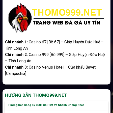
Chi nhánh 1:
Casino 67 [Bồ 67] – Giáp Huyện Đức Huệ –
Tỉnh Long An
Chi nhánh 2:
Casino 999 [Bồ 999] – Giáp Huyện Đức Huệ
– Tỉnh Long An
Chi nhánh 3:
Casino Venus Hotel – Cửa khẩu Bavet
[Campuchia]
HƯỚNG DẪN THOMO999.NET
Hướng Dẫn Đăng Ký BJ88 Chi Tiết Và Nhanh Chóng Nhất