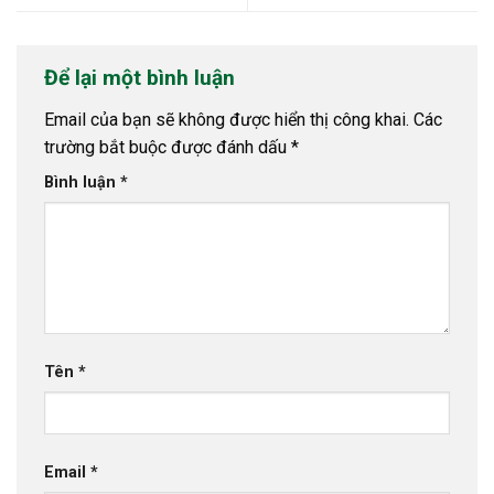
Để lại một bình luận
Email của bạn sẽ không được hiển thị công khai.
Các
trường bắt buộc được đánh dấu
*
Bình luận
*
Tên
*
Email
*