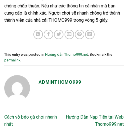
chóng chấp thuận. Nếu như các thông tin cá nhân mà bạn
cung cấp là chính xác. Người chơi sẽ nhanh chóng trở thành
thành viên của nhà cái THOMO999 trong vòng 5 giây.
This entry was posted in
Hướng dẫn Thomo999.net
. Bookmark the
permalink
.
ADMINTHOMO999
Cách vỗ béo gà chọi nhanh
Hướng Dẫn Nạp Tiền tại Web
nhất
Thomo999.net