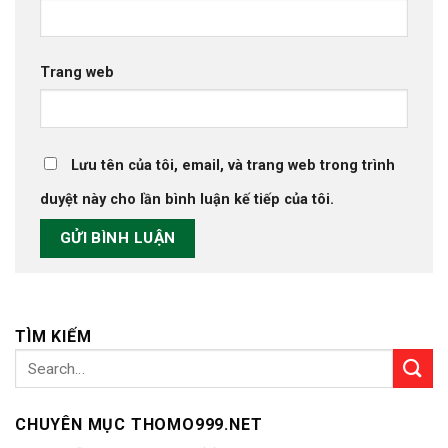
Trang web
Lưu tên của tôi, email, và trang web trong trình
duyệt này cho lần bình luận kế tiếp của tôi.
TÌM KIẾM
CHUYÊN MỤC THOMO999.NET