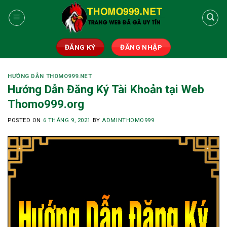
Skip
to
content
ĐĂNG KÝ
ĐĂNG NHẬP
HƯỚNG DẪN THOMO999.NET
Hướng Dẫn Đăng Ký Tài Khoản tại Web
Thomo999.org
POSTED ON
6 THÁNG 9, 2021
BY
ADMINTHOMO999