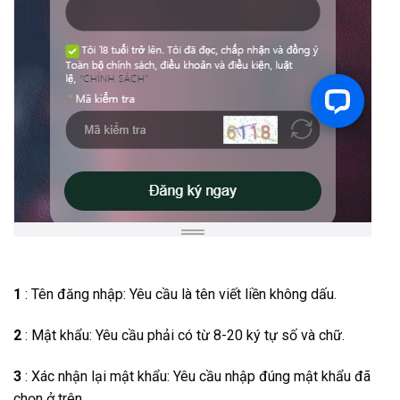
1
: Tên đăng nhập: Yêu cầu là tên viết liền không dấu.
2
: Mật khẩu: Yêu cầu phải có từ 8-20 ký tự số và chữ.
3
: Xác nhận lại mật khẩu: Yêu cầu nhập đúng mật khẩu đã
chọn ở trên.