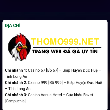
ĐỊA CHỈ
Chi nhánh 1:
Casino 67 [Bồ 67] – Giáp Huyện Đức Huệ –
Tỉnh Long An
Chi nhánh 2:
Casino 999 [Bồ 999] – Giáp Huyện Đức Huệ
– Tỉnh Long An
Chi nhánh 3:
Casino Venus Hotel – Cửa khẩu Bavet
[Campuchia]