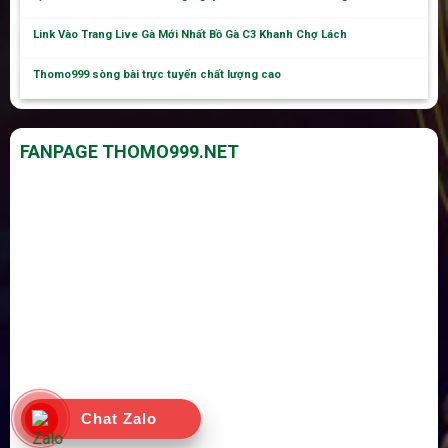
Link Vào Trang Live Gà Mới Nhất Bồ Gà C3 Khanh Chợ Lách
Thomo999 sòng bài trực tuyến chất lượng cao
FANPAGE THOMO999.NET
Chat Zalo