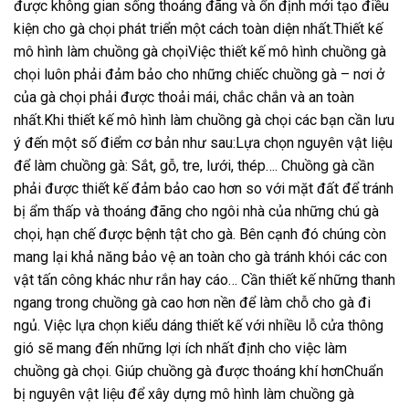
được không gian sống thoáng đãng và ổn định mới tạo điều
kiện cho gà chọi phát triển một cách toàn diện nhất.Thiết kế
mô hình làm chuồng gà chọiViệc thiết kế mô hình chuồng gà
chọi luôn phải đảm bảo cho những chiếc chuồng gà – nơi ở
của gà chọi phải được thoải mái, chắc chắn và an toàn
nhất.Khi thiết kế mô hình làm chuồng gà chọi các bạn cần lưu
ý đến một số điểm cơ bản như sau:Lựa chọn nguyên vật liệu
để làm chuồng gà: Sắt, gỗ, tre, lưới, thép…. Chuồng gà cần
phải được thiết kế đảm bảo cao hơn so với mặt đất để tránh
bị ẩm thấp và thoáng đãng cho ngôi nhà của những chú gà
chọi, hạn chế được bệnh tật cho gà. Bên cạnh đó chúng còn
mang lại khả năng bảo vệ an toàn cho gà tránh khói các con
vật tấn công khác như rắn hay cáo… Cần thiết kế những thanh
ngang trong chuồng gà cao hơn nền để làm chỗ cho gà đi
ngủ. Việc lựa chọn kiểu dáng thiết kế với nhiều lỗ cửa thông
gió sẽ mang đến những lợi ích nhất định cho việc làm
chuồng gà chọi. Giúp chuồng gà được thoáng khí hơnChuẩn
bị nguyên vật liệu để xây dựng mô hình làm chuồng gà