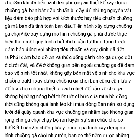
chọiSau khi đã tiến hành lên phương án thiết kế xây dựng
chuồng gà, bạn bắt đầu chuẩn bị đầy đủ những nguyên vật
liệu đảm bảo phù hợp với kích thước hay tiêu chuẩn chuồng
gà mà bạn đã tính toán ban đầu.Tiến hành xây dựng chuồng
gà chọiViệc xây dựng mô hình chuồng gà phải được thực
hiện theo một quy trình nhất định tuần tự theo từng bước
đảm bảo đúng với những tiêu chuẩn và quy định đã đặt
ra.Phải đảm bảo đồ ăn và thức uống dành cho gà được đặt
ở dưới đất, và để ở không gian bên ngoài chuồng gà để đảm
bảo vệ sinh tốt nhất, không gây bẩn mất vệ sinh cho khu vực
chuồng gàKhi xây dựng chuồng gà chọi bạn cũng cần lưu ý
để lựa chọn những thiết bị cách nhiệt để bảo vệ cho gà
không bị nắng nóng bởi thiết tiết oi bức của mùa hè đồng
thời cũng không quá lạnh lẽo khi mùa đông.Bạn nên sử dụng
lưới để quây quanh khu vực chuồng gà nhằm tạo không gian
rộng cho gà chọi chạy bộ rèn luyện sự săn chắc cho cơ
thể.Kết LuậnVới những lưu ý trong quá trình xây dựng mô
hình chuồng gà chọi như trên, bạn có thể nắm được những