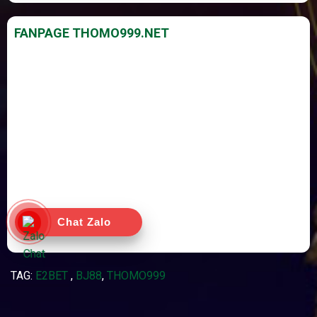
FANPAGE THOMO999.NET
Chat Zalo
TAG:
E2BET
,
BJ88
,
THOMO999