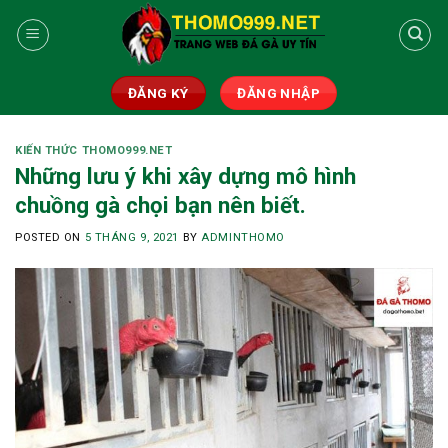
Skip
to
content
ĐĂNG KÝ
ĐĂNG NHẬP
KIẾN THỨC THOMO999.NET
Những lưu ý khi xây dựng mô hình
chuồng gà chọi bạn nên biết.
POSTED ON
5 THÁNG 9, 2021
BY
ADMINTHOMO