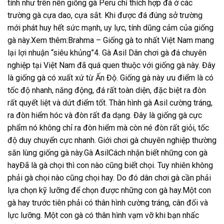
tính như trên nên giống gà Peru chỉ thích hợp đá ở các
trường gà cựa dao, cựa sắt. Khi được đá đúng sở trường
mới phát huy hết sức mạnh, uy lực, tính dũng cảm của giống
gà này.Xem thêm:Brahma – Giống gà to nhất Việt Nam mang
lại lợi nhuận “siêu khủng”4. Gà Asil Dân chơi gà đá chuyên
nghiệp tại Việt Nam đã quá quen thuộc với giống gà này. Đây
là giống gà có xuất xứ từ Ấn Độ. Giống gà này ưu điểm là có
tốc độ nhanh, năng động, đá rất toàn diện, đặc biệt ra đòn
rất quyết liệt và dứt điểm tốt. Thân hình gà Asil cường tráng,
ra đòn hiểm hóc và đòn rất đa dạng. Đây là giống gà cực
phẩm nó không chỉ ra đòn hiểm mà còn né đòn rất giỏi, tốc
độ duy chuyển cực nhanh. Giới chơi gà chuyên nghiệp thường
săn lùng giống gà này.Gà AsilCách nhận biết những con gà
hayĐã là gà chọi thì con nào cũng biết chọi. Tuy nhiên không
phải gà chọi nào cũng chọi hay. Do đó dân chơi gà cần phải
lựa chọn kỹ lưỡng để chọn được những con gà hay.Một con
gà hay trước tiên phải có thân hình cường tráng, cân đối và
lực lưỡng. Một con gà có thân hình vạm vỡ khi bạn nhấc