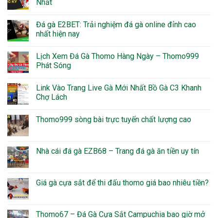
Nhất
Đá gà E2BET: Trải nghiệm đá gà online đỉnh cao
nhất hiện nay
Lịch Xem Đá Gà Thomo Hàng Ngày – Thomo999
Phát Sóng
Link Vào Trang Live Gà Mới Nhất Bồ Gà C3 Khanh
Chợ Lách
Thomo999 sòng bài trực tuyến chất lượng cao
Nhà cái đá gà EZB68 – Trang đá gà ăn tiền uy tín
Giá gà cựa sắt để thi đấu thomo giá bao nhiêu tiền?
Thomo67 – Đá Gà Cựa Sắt Campuchia bao giờ mở