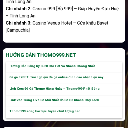
Tỉnh Long An
Chi nhánh 2:
Casino 999 [Bồ 999] – Giáp Huyện Đức Huệ
– Tỉnh Long An
Chi nhánh 3:
Casino Venus Hotel – Cửa khẩu Bavet
[Campuchia]
HƯỚNG DẪN THOMO999.NET
Hướng Dẫn Đăng Ký BJ88 Chi Tiết Và Nhanh Chóng Nhất
Đá gà E2BET: Trải nghiệm đá gà online đỉnh cao nhất hiện nay
Lịch Xem Đá Gà Thomo Hàng Ngày – Thomo999 Phát Sóng
Link Vào Trang Live Gà Mới Nhất Bồ Gà C3 Khanh Chợ Lách
Thomo999 sòng bài trực tuyến chất lượng cao