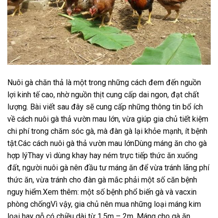
Nuôi gà chăn thả là một trong những cách đem đến nguồn
lợi kinh tế cao, nhờ nguồn thịt cung cấp dai ngon, đạt chất
lượng. Bài viết sau đây sẽ cung cấp những thông tin bổ ích
về cách nuôi gà thả vườn mau lớn, vừa giúp gia chủ tiết kiệm
chi phí trong chăm sóc gà, mà đàn gà lại khỏe mạnh, ít bệnh
tật.Các cách nuôi gà thả vườn mau lớnDùng máng ăn cho gà
hợp lýThay vì dùng khay hay ném trực tiếp thức ăn xuống
đất, người nuôi gà nên đầu tư máng ăn để vừa tránh lãng phí
thức ăn, vừa tránh cho đàn gà mắc phải một số căn bệnh
nguy hiểm.Xem thêm: một số bệnh phổ biến gà và vacxin
phòng chốngVì vậy, gia chủ nên mua những loại máng kim
loại hay gỗ có chiều dài từ 1,5m – 2m. Máng cho gà ăn