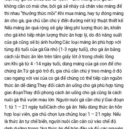
không cần có mái che, bởi gà sẽ nhảy cả chân vào máng để
thi nhau “thưởng thức mồi”.Khi mua máng, hay tự đóng máng
ăn cho gà, gia chủ cần chú ý đến đường nét kỹ thuật thiết kế.
Nếu máng ăn quá rộng sẽ gây lãng phí lượng thức ăn, khiến
cho gà khó tiếp nhận lượng thức ăn hợp lý, do đó năng suất
của gà cũng sẽ bị ảnh hưởng.Các loại máng ăn phù hợp với
từng độ tuổi của gà:Gà nhỏ (1-3 ngày tuổi), cho gà ăn bằng
cách rải thức ăn lên trên tấm giấy lót ở trong chiếc lồng
úm.Khi gà từ 4 -14 ngày tuổi, dùng máng của gà con để cho
chúng ăn.Từ gà giò trở đi, gia chủ cần chú ý treo máng ở độ
cao ngang với vai của co gà để chúng có thể tiếp cận nguồn
thức ăn dễ dàng.Thay đổi cách ăn uống cho gà phù hợp từng
giai đoạnThay đổi phong cách ăn uống cho gà cũng là cách
nuôi gà thả vườn mau lớn. Người nuôi gà cần chú ý:Giai đoạn
1: từ 1 – 21 ngày tuổiCách cho gà ăn: Nếu dùng thức ăn hỗn
hợp loại viên, gia chủ chọn lựa chủng loại 1 – 21 ngày. Nếu
là thức ăn tự chế biến, người nuôi cần căn cứ vào chế độ
dinh dưỡng trong 1kg thức ăn để trộn đều và đủ các nguyên