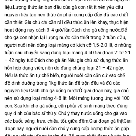
liệu.Lượng thức ăn ban đầu của gà con rất ít nên yêu cầu
nguyên liệu tạo nên thức ăn phải cung cấp đầy đủ các chất
cần thiết. Gia chủ chỉ cần rải đều thức ăn lên khay, thực hiện
hoạt động này cách 3-4 giờ/lần.Cách cho gà uống nước:Để
cho gà con nhận lại lượng nước cần thiết trong 2 tuần đầu,
người nuôi nên dùng loại máng có kích cỡ 1,5-2,0 lít, ở những
tuần sau chuyển sang dùng loại máng 4 lít.Giai đoạn 2: từ 21
– 42 ngày tuổiCách cho gà ăn:Nếu gia chủ sử dụng thức ăn
hỗn hợp dạng viên, nên dò đúng chủng loại 21 – 42 ngày.
Nếu là thức ăn tự chế biến, người nuôi cần căn cứ vào chế
độ dinh dưỡng trong 1kg thức ăn để trộn đều và đủ các
nguyên liệu.Cách cho gà uống nước:Ở giai đoạn này, gia chủ
nên sử dụng loại máng 4-8 lít. Mỗi máng tương ứng với 100
con. Sau khi cho gà uống, cần phải vệ sinh máng theo đúng
quy định của bác sĩ thú y. Chú ý thay nước uống cho gà vào
các buổi: sáng, trưa, chiều, tối, giữa đêm.Giai đoạn gà thịtGiai
đoạn này, người nuôi cần chú ý cung cấp lượng thức ăn gấp