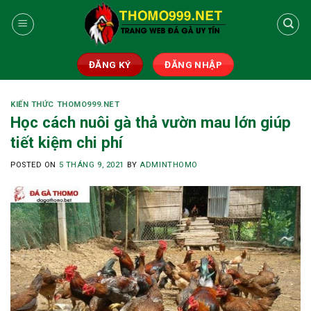
Skip
to
content
ĐĂNG KÝ
ĐĂNG NHẬP
KIẾN THỨC THOMO999.NET
Học cách nuôi gà thả vườn mau lớn giúp
tiết kiệm chi phí
POSTED ON
5 THÁNG 9, 2021
BY
ADMINTHOMO